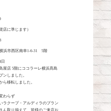
0
貨店に準じます）
3
01 横浜市西区南幸1-6-31 5階
4日
島屋店 5階にココラーレ横浜髙島
プンしました。
から移転しました。
変わらず
いラクープ・アルディラのブラン
さん取り揃えて、皆様のご来店お