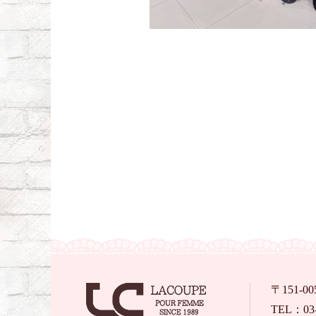
〒151-
TEL：03