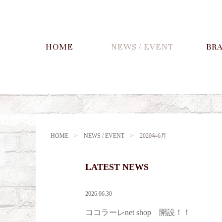
HOME
NEWS / EVENT
BR
HOME
>
NEWS / EVENT
>
2020年6月
LATEST NEWS
2026.06.30
ココラーレnet shop 開設！！