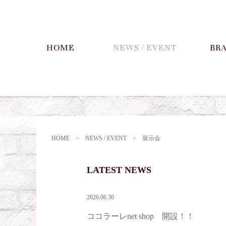
HOME
NEWS / EVENT
BR
HOME
>
NEWS / EVENT
>
展示会
LATEST NEWS
2026.06.30
ココラーレnet shop 開設！！